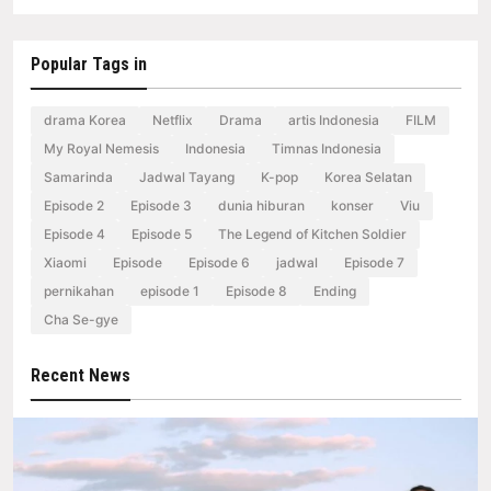
Popular Tags in
drama Korea
Netflix
Drama
artis Indonesia
FILM
My Royal Nemesis
Indonesia
Timnas Indonesia
Samarinda
Jadwal Tayang
K-pop
Korea Selatan
Episode 2
Episode 3
dunia hiburan
konser
Viu
Episode 4
Episode 5
The Legend of Kitchen Soldier
Xiaomi
Episode
Episode 6
jadwal
Episode 7
pernikahan
episode 1
Episode 8
Ending
Cha Se-gye
Recent News