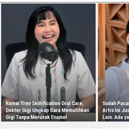
Ramai Tren Skinification Oral Care,
Sudah Pacar
Dokter Gigi Ungkap Cara Memutihkan
Artis Ini J
Gigi Tanpa Merusak Enamel
Lain. Ada y
KAMIS, 16 JULI - 04:44 -00:00
SELASA, 7 JULI - 0