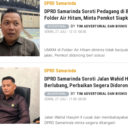
DPRD Samarinda
DPRD Samarinda Soroti Pedagang di 
Folder Air Hitam, Minta Pemkot Siapk
BY
TIM ADVERTORIAL DAN BISNIS
ADVERTORIAL
SENIN, 27 JULI - 12:12 -00:00
UMKM di Folder Air Hitam diminta tidak berjual
jalan, Pemkot didorong beri solusi
DPRD Samarinda
DPRD Samarinda Soroti Jalan Wahid H
Berlubang, Perbaikan Segera Didoro
BY
TIM ADVERTORIAL DAN BISNIS
ADVERTORIAL
SENIN, 27 JULI - 11:00 -00:00
Jalan Wahid Hasyim II rusak dan membahayaka
DPRD Samarinda minta segera ditangani