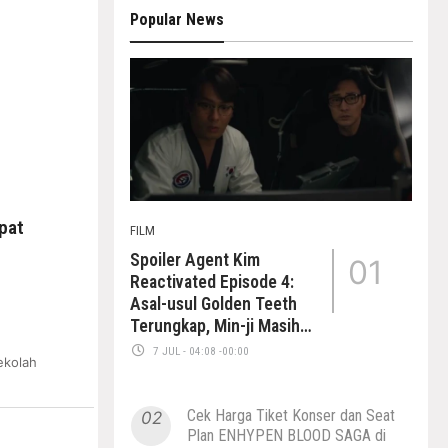
Popular News
pat
FILM
Spoiler Agent Kim
01
Reactivated Episode 4:
Asal-usul Golden Teeth
Terungkap, Min-ji Masih
Hidup di Ruang Pendingin
7 JUL - 04:08 -00:00
ekolah
Cek Harga Tiket Konser dan Seat
02
Plan ENHYPEN BLOOD SAGA di