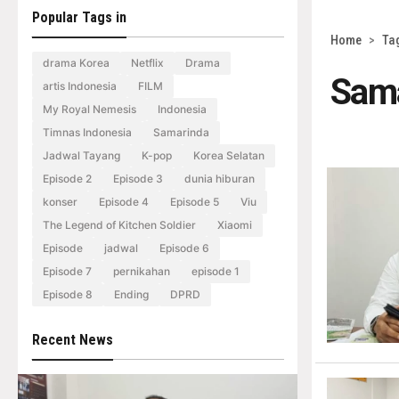
Popular Tags in
Home
>
Ta
drama Korea
Netflix
Drama
Sam
artis Indonesia
FILM
My Royal Nemesis
Indonesia
Timnas Indonesia
Samarinda
Jadwal Tayang
K-pop
Korea Selatan
Episode 2
Episode 3
dunia hiburan
konser
Episode 4
Episode 5
Viu
The Legend of Kitchen Soldier
Xiaomi
Episode
jadwal
Episode 6
Episode 7
pernikahan
episode 1
Episode 8
Ending
DPRD
Recent News