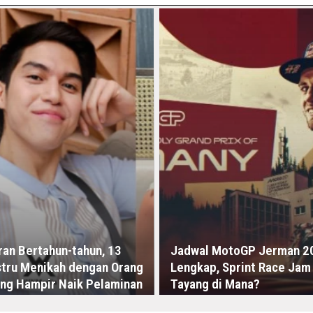
an Bertahun-tahun, 13
Jadwal MotoGP Jerman 2
ustru Menikah dengan Orang
Lengkap, Sprint Race Jam
ang Hampir Naik Pelaminan
Tayang di Mana?
4:06 -00:00
SELASA, 7 JULI - 05:56 -00:00