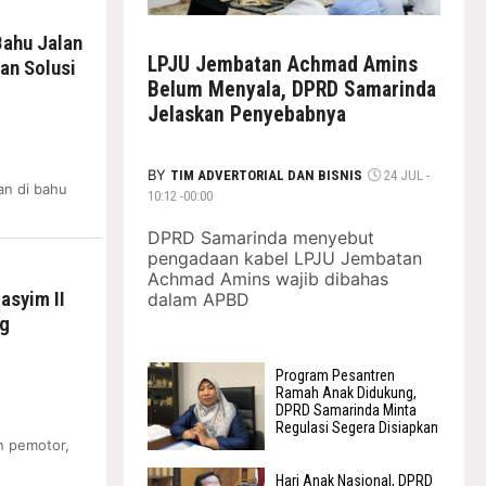
Bahu Jalan
LPJU Jembatan Achmad Amins
an Solusi
Belum Menyala, DPRD Samarinda
Jelaskan Penyebabnya
BY
TIM ADVERTORIAL DAN BISNIS
24 JUL -
an di bahu
10:12 -00:00
DPRD Samarinda menyebut
pengadaan kabel LPJU Jembatan
Achmad Amins wajib dibahas
asyim II
dalam APBD
ng
Program Pesantren
Ramah Anak Didukung,
DPRD Samarinda Minta
Regulasi Segera Disiapkan
n pemotor,
Hari Anak Nasional, DPRD