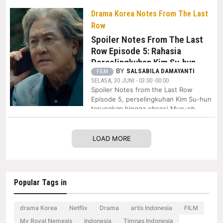
Drama Korea Notes From The Last
Row
Spoiler Notes From The Last
Row Episode 5: Rahasia
Perselingkuhan Kim Su-hun
BY
SALSABILA DAMAYANTI
Terungkap, Heo Mun-oh Makin
FILM
SELASA, 30 JUNI - 03:00 -00:00
Terobsesi
Spoiler Notes from the Last Row
Episode 5, perselingkuhan Kim Su-hun
terungkap hingga obsesi Mun-oh
LOAD MORE
Popular Tags in
drama Korea
Netflix
Drama
artis Indonesia
FILM
My Royal Nemesis
Indonesia
Timnas Indonesia