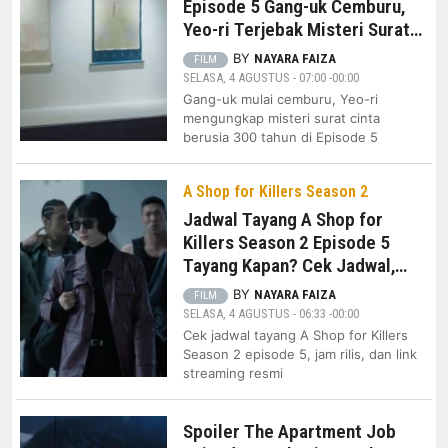
Episode 5 Gang-uk Cemburu,
Yeo-ri Terjebak Misteri Surat
Cinta 300 Tahun
BY
NAYARA FAIZA
FILM
SELASA, 4 AGUSTUS - 07:00 -00:00
Gang-uk mulai cemburu, Yeo-ri
mengungkap misteri surat cinta
berusia 300 tahun di Episode 5
A Shop for Killers Season 2
Jadwal Tayang A Shop for
Killers Season 2 Episode 5
Tayang Kapan? Cek Jadwal,
Jam Rilis, dan Platform
BY
NAYARA FAIZA
FILM
Streaming
SELASA, 4 AGUSTUS - 06:33 -00:00
Cek jadwal tayang A Shop for Killers
Season 2 episode 5, jam rilis, dan link
streaming resmi
Spoiler The Apartment Job