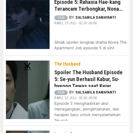
Episode 5: Rahasia Hae-kang
Terancam Terbongkar, Nona
Jang Akhirnya Tahu
BY
SALSABILA DAMAYANTI
FILM
Kebenarannya
RABU, 29 JULI - 02:30 -00:00
SImak spoiler lengkap drama Korea The
Apartment Job episode 5 di sini!
The Husband
Spoiler The Husband Episode
5: Se-yun Berhasil Kabur, Su-
hyeong Tewas saat Kejar
Penculik
BY
SALSABILA DAMAYANTI
FILM
RABU, 22 JULI - 03:00 -00:00
Episode 5 menghadirkan aksi
menegangkan, pengkhianatan, dan
harapan baru untuk menyelamatkan
Se-yun