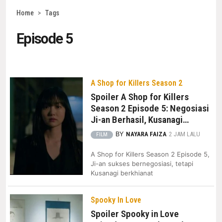
Home
>
Tags
Episode 5
A Shop for Killers Season 2
Spoiler A Shop for Killers
Season 2 Episode 5: Negosiasi
Ji-an Berhasil, Kusanagi
Ternyata Berkhianat
BY
NAYARA FAIZA
2 JAM LALU
FILM
A Shop for Killers Season 2 Episode 5,
Ji-an sukses bernegosiasi, tetapi
Kusanagi berkhianat
Spooky In Love
Spoiler Spooky in Love