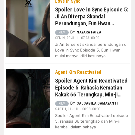
Love In Sync
Spoiler Love in Sync Episode 5:
Ji An Diterpa Skandal
Perundungan, Eun Hwan
Bongkar Kejanggalan Kasus
BY
NAYARA FAIZA
FILM
SENIN, 20 JULI - 07:23 -00:00
Ji An terseret skandal perundungan di
Love in Sync Episode 5, Eun Hwan
mulai menyelidiki kasusnya
Agent Kim Reactivated
Spoiler Agent Kim Reactivated
Episode 5: Rahasia Kematian
Kakak 66 Terungkap, Min-ji
Kembali Hilang
BY
SALSABILA DAMAYANTI
FILM
SABTU, 11 JULI - 00:38 -00:00
Spoiler Agent Kim Reactivated episode
5, rahasia 66 terungkap dan Min-ji
kembali dalam bahaya