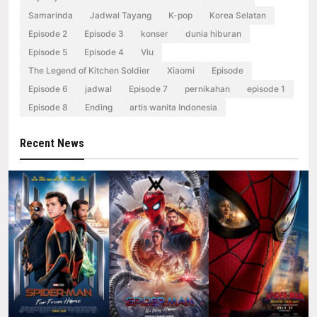
Samarinda
Jadwal Tayang
K-pop
Korea Selatan
Episode 2
Episode 3
konser
dunia hiburan
Episode 5
Episode 4
Viu
The Legend of Kitchen Soldier
Xiaomi
Episode
Episode 6
jadwal
Episode 7
pernikahan
episode 1
Episode 8
Ending
artis wanita Indonesia
Recent News