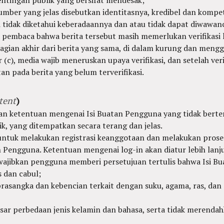
mber yang jelas disebutkan identitasnya, kredibel dan kompe
i tidak diketahui keberadaannya dan atau tidak dapat diwawanc
pembaca bahwa berita tersebut masih memerlukan verifikasi 
agian akhir dari berita yang sama, di dalam kurung dan meng
(c), media wajib meneruskan upaya verifikasi, dan setelah veri
n pada berita yang belum terverifikasi.
tent
)
dan ketentuan mengenai Isi Buatan Pengguna yang tidak ber
ik, yang ditempatkan secara terang dan jelas.
ntuk melakukan registrasi keanggotaan dan melakukan proses
Pengguna. Ketentuan mengenai log-in akan diatur lebih lanju
ewajibkan pengguna memberi persetujuan tertulis bahwa Isi B
s dan cabul;
asangka dan kebencian terkait dengan suku, agama, ras, dan
asar perbedaan jenis kelamin dan bahasa, serta tidak merendah