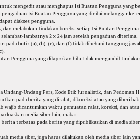
untuk mengedit atau menghapus Isi Buatan Pengguna yang be
 pengaduan Isi Buatan Pengguna yang dinilai melanggar keten
dapat diakses pengguna.
, dan melakukan tindakan koreksi setiap Isi Buatan Pengguna
l selambat-lambatnya 2 x 24 jam setelah pengaduan diterima.
 pada butir (a), (b), (c), dan (f) tidak dibebani tanggung ja
c).
uatan Pengguna yang dilaporkan bila tidak mengambil tindakan
da Undang-Undang Pers, Kode Etik Jurnalistik, dan Pedoman 
autkan pada berita yang diralat, dikoreksi atau yang diberi hak
awab wajib dicantumkan waktu pemuatan ralat, koreksi, dan atau
ebarluaskan media siber lain, maka:
erita terbatas pada berita yang dipublikasikan di media siber
uah media siber, juga harus dilakukan oleh media siber lain ya