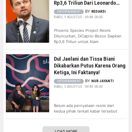
Rp3,6 Triliun Dari Leonardo
Dicaprio dan Jeff Bezos
BY
REDAKSI
ENTERTAINMENT
RABU, 5 AGUSTUS - 09:48 -00:00
Phoenix Species Project Resmi
Diluncurkan, DiCaprio-Bezos Siapkan
Rp3,6 Triliun untuk Alam
Dul Jaelani dan Tissa Biani
Dikabarkan Putus Karena Orang
Ketiga, Ini Faktanya!
BY
NUR JAYANTI
ENTERTAINMENT
RABU, 5 AGUSTUS - 09:44 -00:00
Belum ada pernyataan resmi dari
kedua pihak terkait kabar tersebut
LOAD MORE