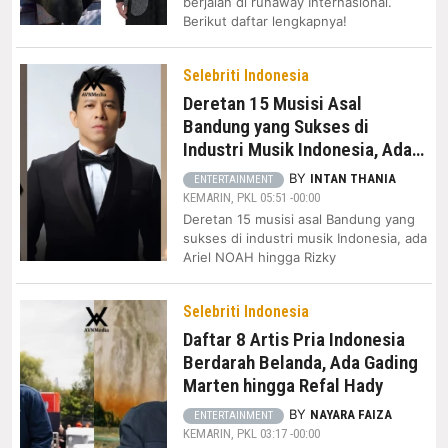
berjalan di runaway Internasional.
Berikut daftar lengkapnya!
Selebriti Indonesia
Deretan 15 Musisi Asal
Bandung yang Sukses di
Industri Musik Indonesia, Ada
Ariel NOAH hingga Nadin
BY
INTAN THANIA
ENTERTAINMENT
Amizah
KEMARIN, PKL 05:51 -00:00
Deretan 15 musisi asal Bandung yang
sukses di industri musik Indonesia, ada
Ariel NOAH hingga Rizky
Selebriti Indonesia
Daftar 8 Artis Pria Indonesia
Berdarah Belanda, Ada Gading
Marten hingga Refal Hady
BY
NAYARA FAIZA
ENTERTAINMENT
KEMARIN, PKL 03:17 -00:00