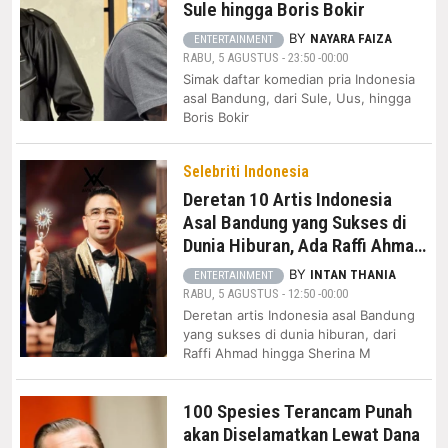
Sule hingga Boris Bokir
BY
NAYARA FAIZA
ENTERTAINMENT
RABU, 5 AGUSTUS - 23:50 -00:00
Simak daftar komedian pria Indonesia
asal Bandung, dari Sule, Uus, hingga
Boris Bokir
Selebriti Indonesia
Deretan 10 Artis Indonesia
Asal Bandung yang Sukses di
Dunia Hiburan, Ada Raffi Ahmad
hingga Sherina Munaf
BY
INTAN THANIA
ENTERTAINMENT
RABU, 5 AGUSTUS - 12:50 -00:00
Deretan artis Indonesia asal Bandung
yang sukses di dunia hiburan, dari
Raffi Ahmad hingga Sherina M
100 Spesies Terancam Punah
akan Diselamatkan Lewat Dana