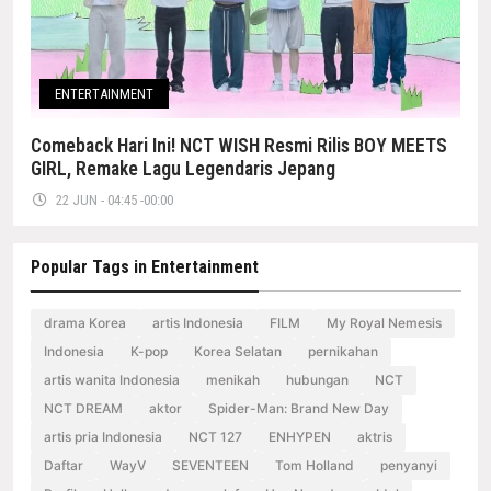
ENTERTAINMENT
Comeback Hari Ini! NCT WISH Resmi Rilis BOY MEETS
GIRL, Remake Lagu Legendaris Jepang
22 JUN - 04:45 -00:00
Popular Tags in Entertainment
drama Korea
artis Indonesia
FILM
My Royal Nemesis
Indonesia
K-pop
Korea Selatan
pernikahan
artis wanita Indonesia
menikah
hubungan
NCT
NCT DREAM
aktor
Spider-Man: Brand New Day
artis pria Indonesia
NCT 127
ENHYPEN
aktris
Daftar
WayV
SEVENTEEN
Tom Holland
penyanyi