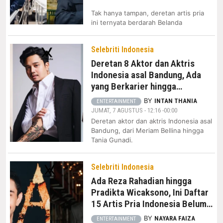
Tak hanya tampan, deretan artis pria
ini ternyata berdarah Belanda
Selebriti Indonesia
Deretan 8 Aktor dan Aktris
Indonesia asal Bandung, Ada
yang Berkarier hingga
Hollywood, Siapa Saja?
BY
INTAN THANIA
ENTERTAINMENT
JUMAT, 7 AGUSTUS - 12:16 -00:00
Deretan aktor dan aktris Indonesia asal
Bandung, dari Meriam Bellina hingga
Tania Gunadi.
Selebriti Indonesia
Ada Reza Rahadian hingga
Pradikta Wicaksono, Ini Daftar
15 Artis Pria Indonesia Belum
Menikah
BY
NAYARA FAIZA
ENTERTAINMENT