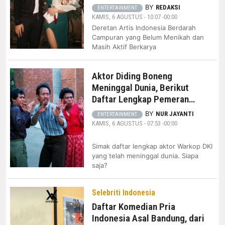
BY
REDAKSI
ENTERTAINMENT
KAMIS, 6 AGUSTUS - 10:07 -00:00
Deretan Artis Indonesia Berdarah
Campuran yang Belum Menikah dan
Masih Aktif Berkarya
Aktor Diding Boneng
Meninggal Dunia, Berikut
Daftar Lengkap Pemeran
Warkop DKI yang Telah
BY
NUR JAYANTI
ENTERTAINMENT
Berpulang
KAMIS, 6 AGUSTUS - 07:53 -00:00
Simak daftar lengkap aktor Warkop DKI
yang telah meninggal dunia. Siapa
saja?
Selebriti Indonesia
Daftar Komedian Pria
Indonesia Asal Bandung, dari