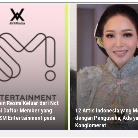
n Resmi Keluar dari Nct
ni Daftar Member yang
12 Artis Indonesia yang M
 SM Entertainment pada
dengan Pengusaha, Ada yan
Konglomerat
24 -00:00
RABU, 8 JULI - 04:00 -00:00