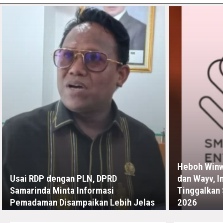
Heboh Winwi
Usai RDP dengan PLN, DPRD
dan Wayv, I
Samarinda Minta Informasi
Tinggalkan
Pemadaman Disampaikan Lebih Jelas
2026
JUMAT, 10 JULI - 11:11 -00:00
RABU, 8 JULI - 07: