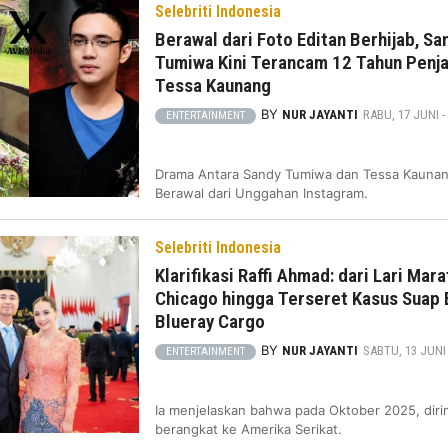
Selebriti Indonesia
Berawal dari Foto Editan Berhijab, Sa
Tumiwa Kini Terancam 12 Tahun Penja
Tessa Kaunang
BY
NUR JAYANTI
RABU, 17 JUNI - 
ENTERTAINMENT
Drama Antara Sandy Tumiwa dan Tessa Kauna
Berawal dari Unggahan Instagram.
Selebriti Indonesia
Klarifikasi Raffi Ahmad: dari Lari Mara
Chicago hingga Terseret Kasus Suap 
Blueray Cargo
BY
NUR JAYANTI
SABTU, 13 JUNI -
ENTERTAINMENT
Ia menjelaskan bahwa pada Oktober 2025, diri
berangkat ke Amerika Serikat.