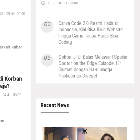
Belum?
8 JUL - 01:14 -00:00
 - 09:44 -00:00
Canva Code 2.0 Resmi Hadir di
02
Indonesia, Kini Bisa Bikin Website
hingga Game Tanpa Harus Bisa
Coding
erkait kabar
Dokter Ji Ui Balas Melawan! Spoiler
03
Doctor on the Edge Episode 11:
Ciuman dengan Ha-ri hingga
Puskesmas Disegel
di Korban
aja?
 04:41 -00:00
Recent News
an