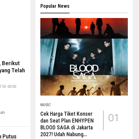
Popular News
 Berikut
yang Telah
:53 -00:00
MUSIC
lah
Cek Harga Tiket Konser
01
dan Seat Plan ENHYPEN
BLOOD SAGA di Jakarta
2027! Udah Nabung
n Putus