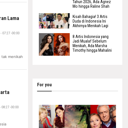
Tahun 2026, Ada Agnez
Mo hingga Raline Shah
Kisah Bahagia! 3 Artis
ran Lama
Duda di Indonesia Ini
Akhirnya Menikah Lagi
 07:27 -00:00
8 Artis Indonesia yang
Jadi Mualaf Sebelum
Menikah, Ada Marsha
Timothy hingga Mahalini
 tak menikah
For you
arta
 08:27 -00:00
esia