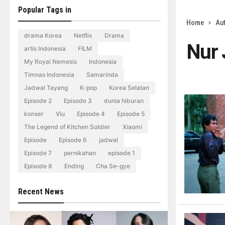
Popular Tags in
Home
>
Au
drama Korea
Netflix
Drama
Nur 
artis Indonesia
FILM
My Royal Nemesis
Indonesia
Timnas Indonesia
Samarinda
Jadwal Tayang
K-pop
Korea Selatan
Episode 2
Episode 3
dunia hiburan
konser
Viu
Episode 4
Episode 5
The Legend of Kitchen Soldier
Xiaomi
Episode
Episode 6
jadwal
Episode 7
pernikahan
episode 1
Episode 8
Ending
Cha Se-gye
Recent News