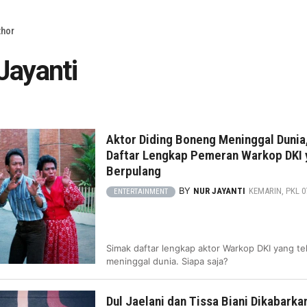
thor
Jayanti
Aktor Diding Boneng Meninggal Dunia,
Daftar Lengkap Pemeran Warkop DKI 
Berpulang
BY
NUR JAYANTI
KEMARIN, PKL 07
ENTERTAINMENT
Simak daftar lengkap aktor Warkop DKI yang te
meninggal dunia. Siapa saja?
Dul Jaelani dan Tissa Biani Dikabarka