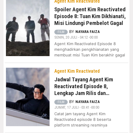
Agent Kim Reactivated
Spoiler Agent Kim Reactivated
Episode 8: Tuan Kim Dikhianati,
Misi Lindungi Pembelot Gagal
BY
NAYARA FAIZA
FILM
SENIN, 20 JULI - 04:12 -00:00
Agent Kim Reactivated Episode 8
menghadirkan pengkhianatan yang
membuat misi Tuan Kim berakhir gagal
Agent Kim Reactivated
Jadwal Tayang Agent Kim
Reactivated Episode 8,
Lengkap Jam Rilis dan
Platform Streaming Resmi
BY
NAYARA FAIZA
FILM
JUMAT, 17 JULI - 03:41 -00:00
Catat jam tayang Agent Kim
Reactivated episode 8 beserta
platform streaming resminya