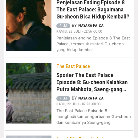
Penjelasan Ending Episode 8
The East Palace: Bagaimana
Gu-cheon Bisa Hidup Kembali?
BY
NAYARA FAIZA
FILM
KAMIS, 23 JULI - 02:56 -00:00
Penjelasan ending Episode 8 The East
Palace, termasuk misteri Gu-cheon
yang hidup kembali
The East Palace
Spoiler The East Palace
Episode 8: Gu-cheon Kalahkan
Putra Mahkota, Saeng-gang
Hidup Lagi
BY
NAYARA FAIZA
FILM
RABU, 22 JULI - 02:23 -00:00
The East Palace Episode 8
menghadirkan pengorbanan Gu-cheon
dan kembalinya Saeng-gang