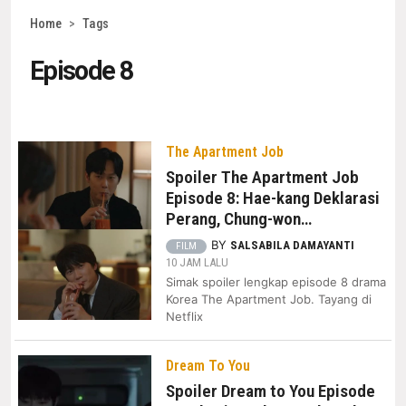
Home
>
Tags
Episode 8
The Apartment Job
Spoiler The Apartment Job
Episode 8: Hae-kang Deklarasi
Perang, Chung-won
Perintahkan Ha-jeong Dibunuh
BY
SALSABILA DAMAYANTI
FILM
10 JAM LALU
Simak spoiler lengkap episode 8 drama
Korea The Apartment Job. Tayang di
Netflix
Dream To You
Spoiler Dream to You Episode