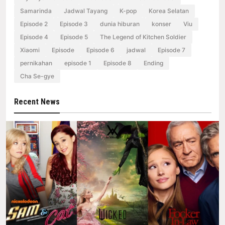
Samarinda
Jadwal Tayang
K-pop
Korea Selatan
Episode 2
Episode 3
dunia hiburan
konser
Viu
Episode 4
Episode 5
The Legend of Kitchen Soldier
Xiaomi
Episode
Episode 6
jadwal
Episode 7
pernikahan
episode 1
Episode 8
Ending
Cha Se-gye
Recent News