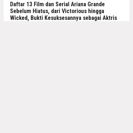
Daftar 13 Film dan Serial Ariana Grande
Sebelum Hiatus, dari Victorious hingga
Wicked, Bukti Kesuksesannya sebagai Aktris
BY
INTAN THANIA
28 MENIT LALU
Daftar 13 film dan serial Ariana Grande, dari
Victorious hingga Wicked sebelum hiatus.
Rating Dream to You Naik, Soo-bin
dan Yi-jae Mulai Pacaran Diam-Diam
Bukan Sekadar Drama Perselingkuhan,
The Affair Was Just the Beginning
Berubah Jadi Misteri Pembunuhan