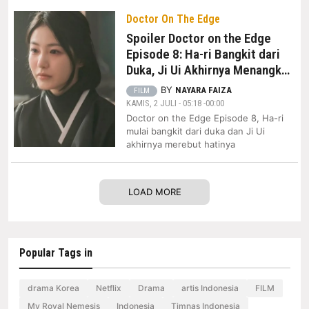
Doctor On The Edge
Spoiler Doctor on the Edge
Episode 8: Ha-ri Bangkit dari
Duka, Ji Ui Akhirnya Menangkan
Hati
BY
NAYARA FAIZA
FILM
KAMIS, 2 JULI - 05:18 -00:00
Doctor on the Edge Episode 8, Ha-ri
mulai bangkit dari duka dan Ji Ui
akhirnya merebut hatinya
LOAD MORE
Popular Tags in
drama Korea
Netflix
Drama
artis Indonesia
FILM
My Royal Nemesis
Indonesia
Timnas Indonesia