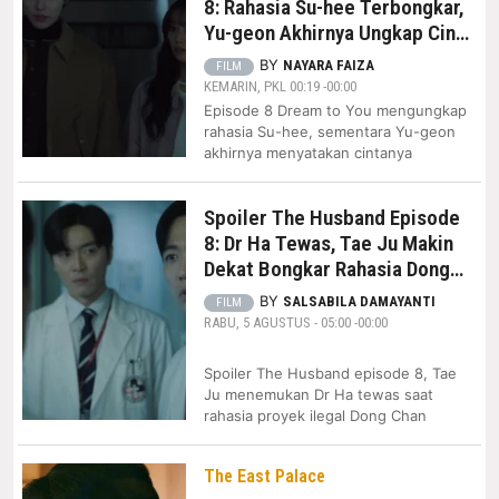
8: Rahasia Su-hee Terbongkar,
Yu-geon Akhirnya Ungkap Cinta
kepada Ha-na
BY
NAYARA FAIZA
FILM
KEMARIN, PKL 00:19 -00:00
Episode 8 Dream to You mengungkap
rahasia Su-hee, sementara Yu-geon
akhirnya menyatakan cintanya
Spoiler The Husband Episode
8: Dr Ha Tewas, Tae Ju Makin
Dekat Bongkar Rahasia Dong
Chan
BY
SALSABILA DAMAYANTI
FILM
RABU, 5 AGUSTUS - 05:00 -00:00
Spoiler The Husband episode 8, Tae
Ju menemukan Dr Ha tewas saat
rahasia proyek ilegal Dong Chan
The East Palace