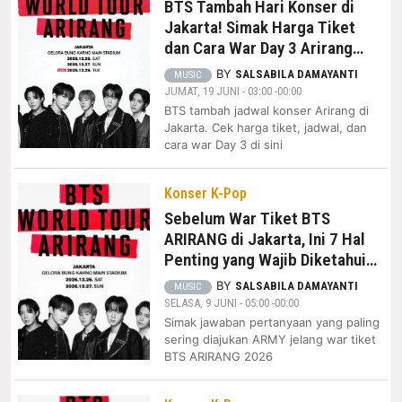
BTS Tambah Hari Konser di
Jakarta! Simak Harga Tiket
dan Cara War Day 3 Arirang
2026 Ini
BY
SALSABILA DAMAYANTI
MUSIC
JUMAT, 19 JUNI - 03:00 -00:00
BTS tambah jadwal konser Arirang di
Jakarta. Cek harga tiket, jadwal, dan
cara war Day 3 di sini
Konser K-Pop
Sebelum War Tiket BTS
ARIRANG di Jakarta, Ini 7 Hal
Penting yang Wajib Diketahui
ARMY!
BY
SALSABILA DAMAYANTI
MUSIC
SELASA, 9 JUNI - 05:00 -00:00
Simak jawaban pertanyaan yang paling
sering diajukan ARMY jelang war tiket
BTS ARIRANG 2026