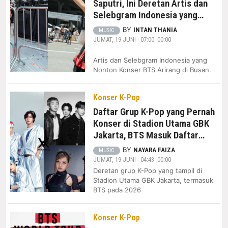
Saputri, Ini Deretan Artis dan
Selebgram Indonesia yang
Nonton Konser BTS Arirang di
BY
INTAN THANIA
MUSIC
Busan
JUMAT, 19 JUNI - 07:00 -00:00
Artis dan Selebgram Indonesia yang
Nonton Konser BTS Arirang di Busan.
Konser K-Pop
Daftar Grup K-Pop yang Pernah
Konser di Stadion Utama GBK
Jakarta, BTS Masuk Daftar
2026
BY
NAYARA FAIZA
MUSIC
JUMAT, 19 JUNI - 04:43 -00:00
Deretan grup K-Pop yang tampil di
Stadion Utama GBK Jakarta, termasuk
BTS pada 2026
Konser K-Pop