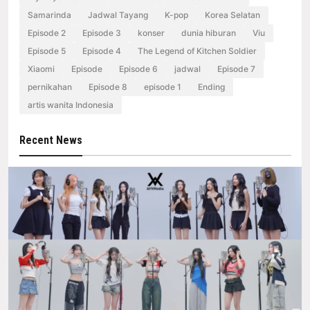
Samarinda
Jadwal Tayang
K-pop
Korea Selatan
Episode 2
Episode 3
konser
dunia hiburan
Viu
Episode 5
Episode 4
The Legend of Kitchen Soldier
Xiaomi
Episode
Episode 6
jadwal
Episode 7
pernikahan
Episode 8
episode 1
Ending
artis wanita Indonesia
Recent News