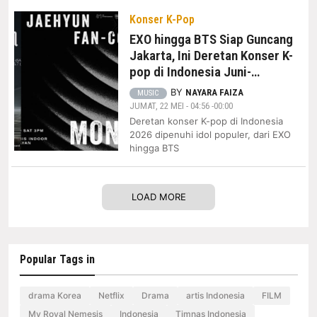
Konser K-Pop
EXO hingga BTS Siap Guncang
Jakarta, Ini Deretan Konser K-
pop di Indonesia Juni-
Desember 2026, Ada
BY
NAYARA FAIZA
MUSIC
Favoritmu?
JUMAT, 22 MEI - 04:56 -00:00
Deretan konser K-pop di Indonesia
2026 dipenuhi idol populer, dari EXO
hingga BTS
LOAD MORE
Popular Tags in
drama Korea
Netflix
Drama
artis Indonesia
FILM
My Royal Nemesis
Indonesia
Timnas Indonesia