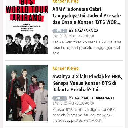
Konser K-Pop
ARMY Indonesia Catat
Tanggalnya! Ini Jadwal Presale
dan Onsale Konser ‘BTS WORLD
TOUR ARIRANG’ di Jakarta
BY
NAYARA FAIZA
MUSIC
SABTU, 23 MEI - 05:28 -00:00
Jadwal war tiket konser BTS di Jakarta
resmi rilis, dari presale hingga general
sale
Konser K-Pop
Awalnya JIS lalu Pindah ke GBK,
Kenapa Venue Konser BTS di
Jakarta Berubah? Ini
Alasannya!
BY
SALSABILA DAMAYANTI
MUSIC
SABTU, 23 MEI - 05:00 -00:00
Konser BTS akhirnya digelar di GBK
setelah Pramono Anung mengaku
mendapat protes dari ARMY