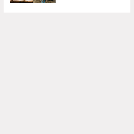
For you
9 Idol Grup K-Pop Wanita yang Pernah Tampil
di THE FIRST TAKE, Terbaru Hearts2Hearts