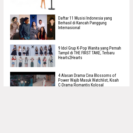
Daftar 11 Musisi Indonesia yang
Berhasil di Kancah Panggung
Internasional
9 Idol Grup K-Pop Wanita yang Pernah
Tampil di THE FIRST TAKE, Terbaru
Hearts2Hearts
4 Alasan Drama Cina Blossoms of
Power Wajib Masuk Watchlist, Kisah
C-Drama Romantis Kolosal
10 Tahun BLACKPINK, Intip Perjalanan
Jisoo, Jennie, Rosé dan Lisa hingga
Jadi Girl Group Global