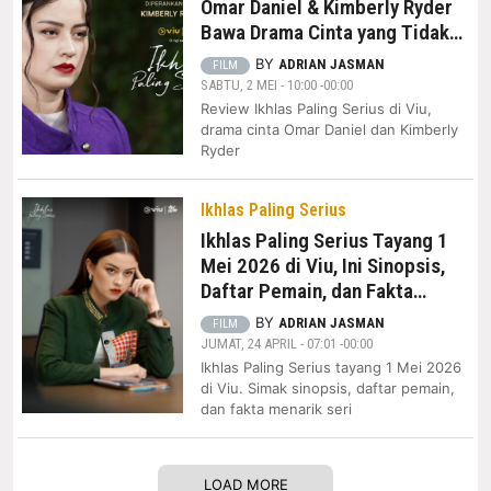
Omar Daniel & Kimberly Ryder
Bawa Drama Cinta yang Tidak
Sekadar Romantis
BY
ADRIAN JASMAN
FILM
SABTU, 2 MEI - 10:00 -00:00
Review Ikhlas Paling Serius di Viu,
drama cinta Omar Daniel dan Kimberly
Ryder
Ikhlas Paling Serius
Ikhlas Paling Serius Tayang 1
Mei 2026 di Viu, Ini Sinopsis,
Daftar Pemain, dan Fakta
Menariknya
BY
ADRIAN JASMAN
FILM
JUMAT, 24 APRIL - 07:01 -00:00
Ikhlas Paling Serius tayang 1 Mei 2026
di Viu. Simak sinopsis, daftar pemain,
dan fakta menarik seri
LOAD MORE