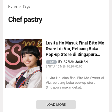
Home
>
Tags
Chef pastry
Luvita Ho Masuk Final Bite Me
Sweet di Viu, Peluang Buka
Pop-up Store di Singapura
Makin Dekat
BY
ADRIAN JASMAN
FILM
SABTU, 16 MEI - 05:20 -00:00
Luvita Ho lolos final Bite Me Sweet di
Viu, peluang buka pop-up store
Singapura makin dekat.
LOAD MORE