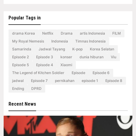
Popular Tags in
drama Korea
Netflix
Drama
artis Indonesia
FILM
My Royal Nemesis
Indonesia
Timnas Indonesia
Samarinda
Jadwal Tayang
K-pop
Korea Selatan
Episode 2
Episode 3
konser
dunia hiburan
Viu
Episode 5
Episode 4
Xiaomi
The Legend of Kitchen Soldier
Episode
Episode 6
jadwal
Episode 7
pernikahan
episode 1
Episode 8
Ending
DPRD
Recent News