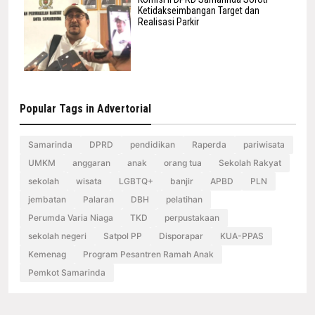
Ketidakseimbangan Target dan
Realisasi Parkir
Popular Tags in Advertorial
Samarinda
DPRD
pendidikan
Raperda
pariwisata
UMKM
anggaran
anak
orang tua
Sekolah Rakyat
sekolah
wisata
LGBTQ+
banjir
APBD
PLN
jembatan
Palaran
DBH
pelatihan
Perumda Varia Niaga
TKD
perpustakaan
sekolah negeri
Satpol PP
Disporapar
KUA-PPAS
Kemenag
Program Pesantren Ramah Anak
Pemkot Samarinda