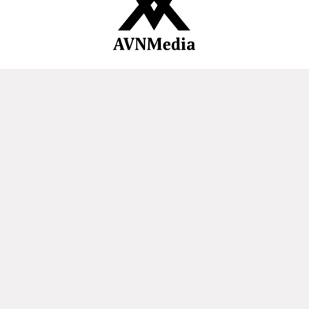
AVNMedia is trying to take a different step in economic and
business reporting by focusing on creative digital industry
lines. The digital creative industry continues to experience
growth in line with the increasing number of internet users.
About Us
Redaksi
Pedoman Media Siber
OUR NETWORKS
@ 2026 AVENIDA (AVN MEDIA) - All Rights Reserved