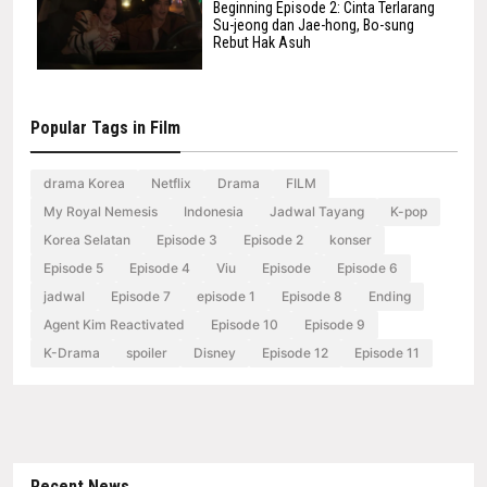
Beginning Episode 2: Cinta Terlarang
Su-jeong dan Jae-hong, Bo-sung
Rebut Hak Asuh
Popular Tags in Film
drama Korea
Netflix
Drama
FILM
My Royal Nemesis
Indonesia
Jadwal Tayang
K-pop
Korea Selatan
Episode 3
Episode 2
konser
Episode 5
Episode 4
Viu
Episode
Episode 6
jadwal
Episode 7
episode 1
Episode 8
Ending
Agent Kim Reactivated
Episode 10
Episode 9
K-Drama
spoiler
Disney
Episode 12
Episode 11
Recent News