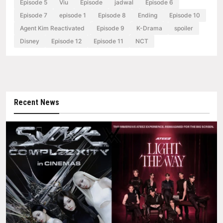
Episode 5
Viu
Episode
jadwal
Episode 6
Episode 7
episode 1
Episode 8
Ending
Episode 10
Agent Kim Reactivated
Episode 9
K-Drama
spoiler
Disney
Episode 12
Episode 11
NCT
Recent News