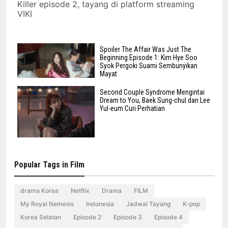
Killer episode 2, tayang di platform streaming
VIKI
Spoiler The Affair Was Just The
Beginning Episode 1: Kim Hye Soo
Syok Pergoki Suami Sembunyikan
Mayat
Second Couple Syndrome Mengintai
Dream to You, Baek Sung-chul dan Lee
Yul-eum Curi Perhatian
Popular Tags in Film
drama Korea
Netflix
Drama
FILM
My Royal Nemesis
Indonesia
Jadwal Tayang
K-pop
Korea Selatan
Episode 2
Episode 3
Episode 4