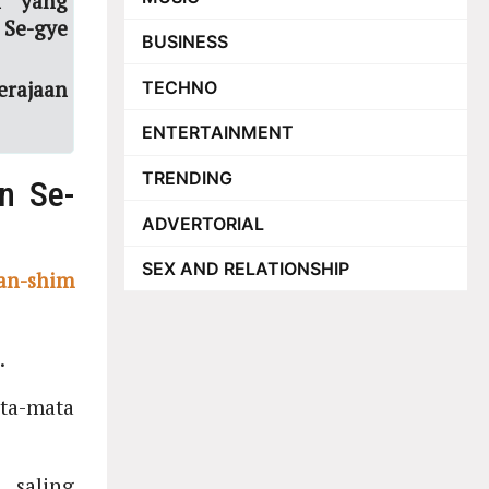
n yang
 Se-gye
BUSINESS
erajaan
TECHNO
ENTERTAINMENT
TRENDING
n Se-
ADVERTORIAL
SEX AND RELATIONSHIP
an-shim
.
ta-mata
 saling