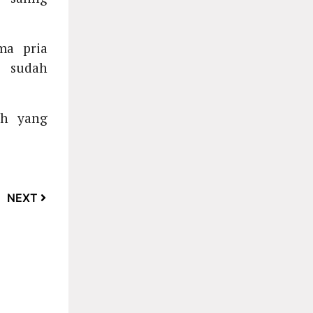
ma pria
a sudah
uh yang
NEXT