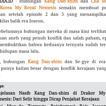
IA.ID
- Hubungan
Kang Dan-shim
dan
Cha Se
Korea
My Royal Nemesis
semakin membuat pe
ran setelah episode 2 dan 3 yang menampilka
ilas balik era Joseon.
ebelumnya hubungan mereka di masa kini terlihat
uan aneh yang penuh konflik dan salah paham, ep
 membuktikan bahwa keduanya ternyata sudah te
ehidupan masa lalu.
n, hubungan
Kang Dan-shim
dan Se-gye di era
 punya kaitan besar dengan konflik kerajaan yang
.
ga:
njelasan Nasib Kang Dan-shim di Drakor My
esis: Dari Selir hingga Dicap Penjahat Kerajaan