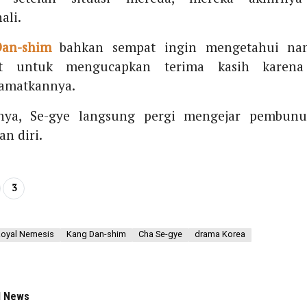
ali.
an-shim
bahkan sempat ingin mengetahui na
ut untuk mengucapkan terima kasih karen
amatkannya.
nya, Se-gye langsung pergi mengejar pembun
an diri.
3
oyal Nemesis
Kang Dan-shim
Cha Se-gye
drama Korea
d News