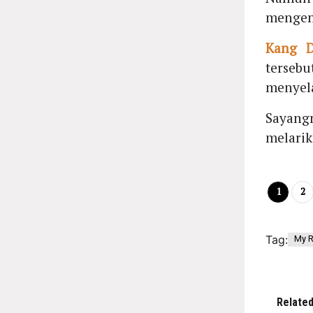
mengen
Kang D
terseb
menyel
Sayang
melarik
1
2
Tag:
My R
Relate