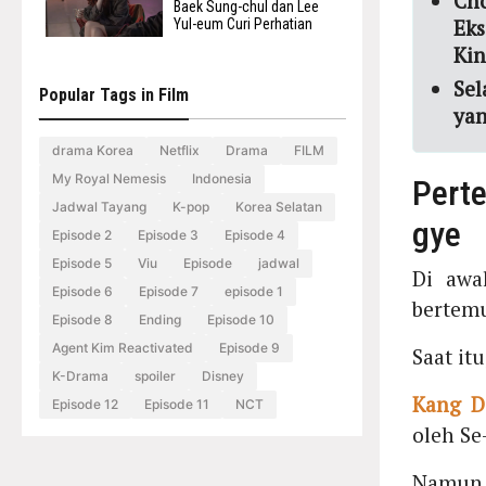
Ch
Baek Sung-chul dan Lee
Eks
Yul-eum Curi Perhatian
Kin
Sel
Popular Tags in Film
yan
drama Korea
Netflix
Drama
FILM
My Royal Nemesis
Indonesia
Pert
Jadwal Tayang
K-pop
Korea Selatan
gye
Episode 2
Episode 3
Episode 4
Episode 5
Viu
Episode
jadwal
Di awa
Episode 6
Episode 7
episode 1
bertemu
Episode 8
Ending
Episode 10
Agent Kim Reactivated
Episode 9
Saat it
K-Drama
spoiler
Disney
Kang D
Episode 12
Episode 11
NCT
oleh Se
Namun 