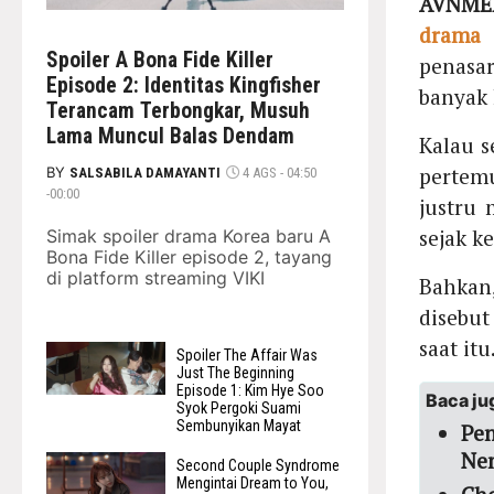
AVNMED
drama 
Spoiler A Bona Fide Killer
penasa
Episode 2: Identitas Kingfisher
banyak k
Terancam Terbongkar, Musuh
Lama Muncul Balas Dendam
Kalau s
pertem
BY
SALSABILA DAMAYANTI
4 AGS - 04:50
-00:00
justru
sejak k
Simak spoiler drama Korea baru A
Bona Fide Killer episode 2, tayang
di platform streaming VIKI
Bahka
disebut
saat itu
Spoiler The Affair Was
Just The Beginning
Episode 1: Kim Hye Soo
Baca ju
Syok Pergoki Suami
Sembunyikan Mayat
Pe
Nem
Second Couple Syndrome
Mengintai Dream to You,