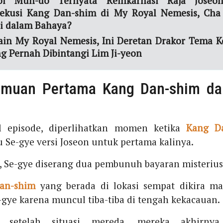
oi Mun-do Ternyata Reinkarnasi Raja Joseo
ekusi Kang Dan-shim di My Royal Nemesis, Cha
i dalam Bahaya?
ain My Royal Nemesis, Ini Deretan Drakor Tema K
g Pernah Dibintangi Lim Ji-yeon
emuan Pertama Kang Dan-shim da
l episode, diperlihatkan momen ketika
Kang D
 Se-gye versi Joseon untuk pertama kalinya.
u, Se-gye diserang dua pembunuh bayaran misterius
an-shim
yang berada di lokasi sempat dikira ma
-gye karena muncul tiba-tiba di tengah kekacauan.
setelah situasi mereda, mereka akhirnya