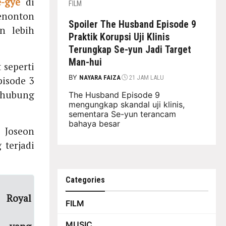
-gye
di
FILM
nonton
Spoiler The Husband Episode 9
n lebih
Praktik Korupsi Uji Klinis
Terungkap Se-yun Jadi Target
Man-hui
 seperti
BY
NAYARA FAIZA
21 JAM LALU
isode 3
rhubung
The Husband Episode 9
mengungkap skandal uji klinis,
sementara Se-yun terancam
bahaya besar
 Joseon
 terjadi
Categories
 Royal
FILM
MUSIC