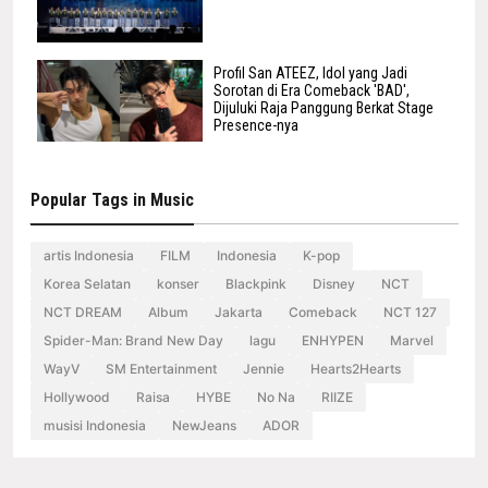
Profil San ATEEZ, Idol yang Jadi
Sorotan di Era Comeback 'BAD',
Dijuluki Raja Panggung Berkat Stage
Presence-nya
Popular Tags in Music
artis Indonesia
FILM
Indonesia
K-pop
Korea Selatan
konser
Blackpink
Disney
NCT
NCT DREAM
Album
Jakarta
Comeback
NCT 127
Spider-Man: Brand New Day
lagu
ENHYPEN
Marvel
WayV
SM Entertainment
Jennie
Hearts2Hearts
Hollywood
Raisa
HYBE
No Na
RIIZE
musisi Indonesia
NewJeans
ADOR