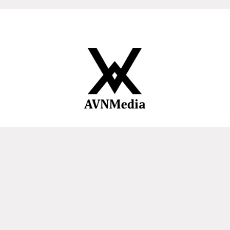
AVNMedia is trying to take a different step in economic and
business reporting by focusing on creative digital industry
lines. The digital creative industry continues to experience
growth in line with the increasing number of internet users.
About Us
Redaksi
Pedoman Media Siber
OUR NETWORKS