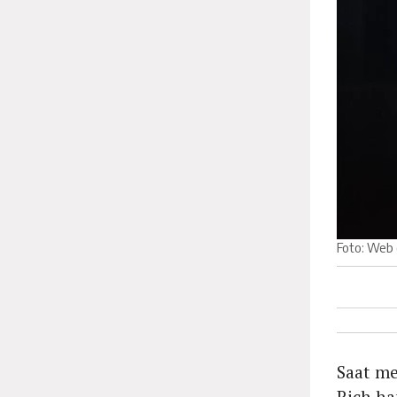
Foto: Web 
Saat m
Rich ha