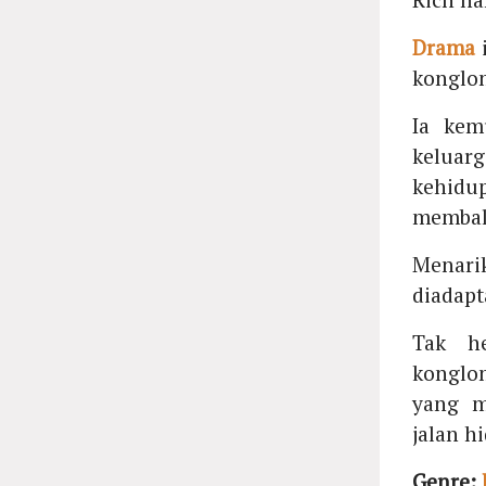
Drama
i
konglom
Ia kem
keluar
kehidu
membal
Menar
diadapt
Tak he
konglo
yang m
jalan h
Genre: