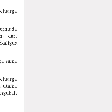
keluarga
termuda
an dari
kaligus
a-sama
eluarga
h utama
engubah