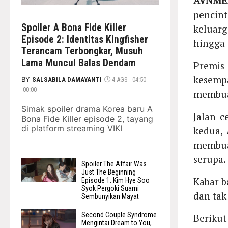
AVNMED
pencin
Spoiler A Bona Fide Killer
keluar
Episode 2: Identitas Kingfisher
hingga
Terancam Terbongkar, Musuh
Lama Muncul Balas Dendam
Premis
kesemp
BY
SALSABILA DAMAYANTI
4 AGS - 04:50
-00:00
membu
Simak spoiler drama Korea baru A
Jalan c
Bona Fide Killer episode 2, tayang
di platform streaming VIKI
kedua,
membua
serupa.
Spoiler The Affair Was
Just The Beginning
Kabar b
Episode 1: Kim Hye Soo
Syok Pergoki Suami
dan tak
Sembunyikan Mayat
Second Couple Syndrome
Berik
Mengintai Dream to You,