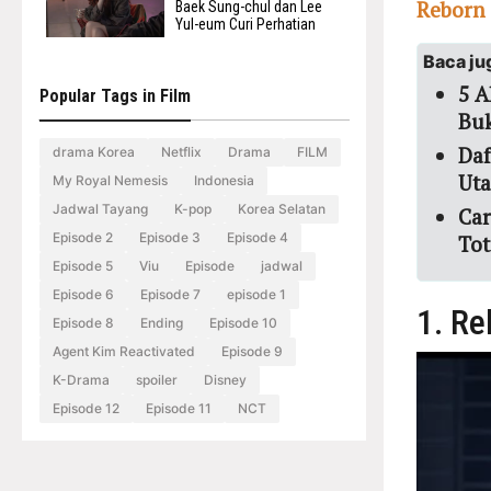
Reborn
Baek Sung-chul dan Lee
Yul-eum Curi Perhatian
Baca ju
5 A
Popular Tags in Film
Buk
Daf
drama Korea
Netflix
Drama
FILM
Ut
My Royal Nemesis
Indonesia
Jadwal Tayang
K-pop
Korea Selatan
Car
Episode 2
Episode 3
Episode 4
Tot
Episode 5
Viu
Episode
jadwal
Episode 6
Episode 7
episode 1
1. Re
Episode 8
Ending
Episode 10
Agent Kim Reactivated
Episode 9
K-Drama
spoiler
Disney
Episode 12
Episode 11
NCT