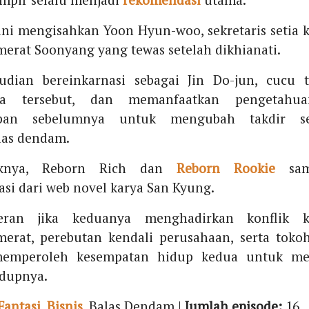
ni mengisahkan Yoon Hyun-woo, sekretaris setia 
erat Soonyang yang tewas setelah dikhianati.
udian bereinkarnasi sebagai Jin Do-jun, cucu 
ga tersebut, dan memanfaatkan pengetahu
pan sebelumnya untuk mengubah takdir se
as dendam.
iknya, Reborn Rich dan
Reborn Rookie
sam
asi dari web novel karya San Kyung.
ran jika keduanya menghadirkan konflik k
merat, perebutan kendali perusahaan, serta toko
emperoleh kesempatan hidup kedua untuk m
idupnya.
Fantasi
,
Bisnis
, Balas Dendam |
Jumlah episode:
16