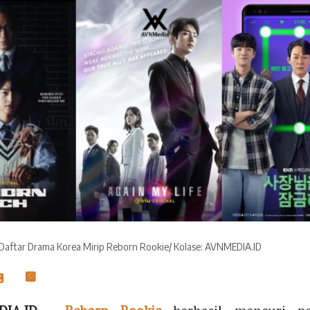
 Daftar Drama Korea Mirip Reborn Rookie/ Kolase: AVNMEDIA.ID