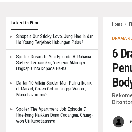
Latest in Film
Home
>
F
Sinopsis Our Sticky Love, Jung Hae In dan
DRAMA KO
Ha Young Terjebak Hubungan Palsu?
6 Dr
Spoiler Dream to You Episode 8: Rahasia
Su-hee Terbongkar, Yu-geon Akhirnya
Penu
Ungkap Cinta kepada Ha-na
Bod
Daftar 10 Villain Spider-Man Paling Ikonik
di Marvel, Green Goblin hingga Venom,
Mana Favoritmu?
Rekomen
Ditonto
Spoiler The Apartment Job Episode 7:
Hae-kang Naikkan Dana Cadangan, Chung-
won Uji Kesetiaannya