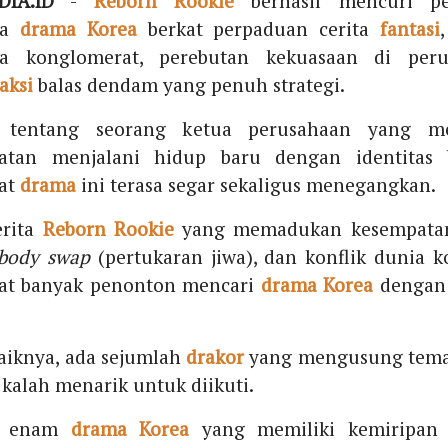
IA.ID
-
Reborn Rookie
berhasil mencuri pe
ta
drama Korea
berkat perpaduan cerita
fantasi
ga konglomerat, perebutan kekuasaan di peru
aksi
balas dendam yang penuh strategi.
 tentang seorang ketua perusahaan yang m
atan menjalani hidup baru dengan identitas 
at
drama
ini terasa segar sekaligus menegangkan.
erita
Reborn Rookie
yang memadukan kesempata
body swap
(pertukaran jiwa), dan konflik dunia k
t banyak penonton mencari
drama Korea
dengan
aiknya, ada sejumlah
drakor
yang mengusung tema 
 kalah menarik untuk diikuti.
ut enam
drama Korea
yang memiliki kemiripan