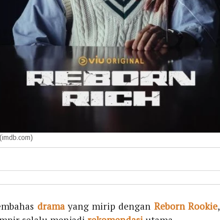
(imdb.com)
embahas
drama
yang mirip dengan
Reborn Rookie
mpir selalu menjadi
rekomendasi
utama.