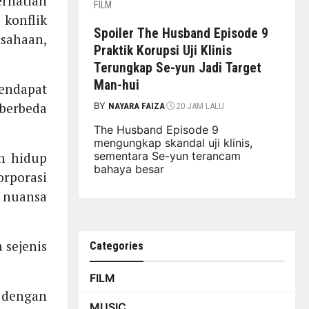
rhatian
FILM
, konflik
Spoiler The Husband Episode 9
sahaan,
Praktik Korupsi Uji Klinis
Terungkap Se-yun Jadi Target
Man-hui
endapat
berbeda
BY
NAYARA FAIZA
20 JAM LALU
The Husband Episode 9
mengungkap skandal uji klinis,
sementara Se-yun terancam
n hidup
bahaya besar
orporasi
 nuansa
sejenis
Categories
FILM
 dengan
MUSIC