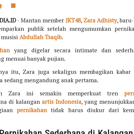
IA.ID
- Mantan member
JKT48
,
Zara Adhisty
, baru
mparkan publik setelah mengumumkan pernik
 musisi
Abdullah Tsaqib
.
ahan
yang digelar secara intimate dan sederh
g menuai banyak pujian.
nya itu, Zara juga sekaligus membagikan kabar 
ia sedang mengandung anak pertama.
ah Zara ini semakin memperkuat tren
per
ana di kalangan
artis Indonesia
, yang menunjukka
giaan
pernikahan
tidak harus diukur dari ke
Pernikahan Sederhana di Kalangan