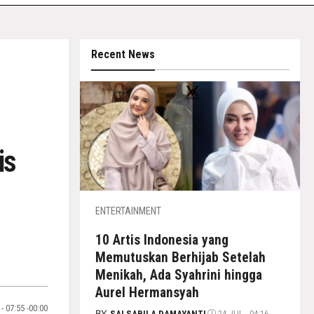
Recent News
is
ENTERTAINMENT
10 Artis Indonesia yang
Memutuskan Berhijab Setelah
Menikah, Ada Syahrini hingga
Aurel Hermansyah
- 07:55 -00:00
BY
SALSABILA DAMAYANTI
24 JUL - 04:16