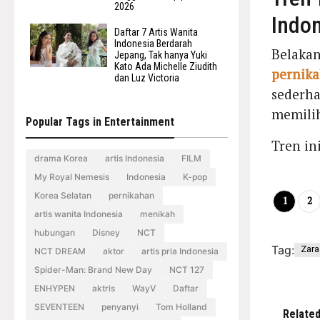
2026
Indo
Daftar 7 Artis Wanita
Indonesia Berdarah
Belaka
Jepang, Tak hanya Yuki
Kato Ada Michelle Ziudith
pernik
dan Luz Victoria
sederh
memilih
Popular Tags in Entertainment
Tren in
drama Korea
artis Indonesia
FILM
My Royal Nemesis
Indonesia
K-pop
Korea Selatan
pernikahan
1
2
artis wanita Indonesia
menikah
hubungan
Disney
NCT
Tag:
Zara
NCT DREAM
aktor
artis pria Indonesia
Spider-Man: Brand New Day
NCT 127
ENHYPEN
aktris
WayV
Daftar
SEVENTEEN
penyanyi
Tom Holland
Relate