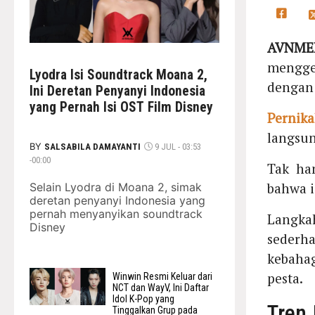
AVNMED
mengge
Lyodra Isi Soundtrack Moana 2,
dengan
Ini Deretan Penyanyi Indonesia
yang Pernah Isi OST Film Disney
Pernik
langsun
BY
SALSABILA DAMAYANTI
9 JUL - 03:53
-00:00
Tak ha
bahwa 
Selain Lyodra di Moana 2, simak
deretan penyanyi Indonesia yang
pernah menyanyikan soundtrack
Langk
Disney
sederh
kebaha
pesta.
Winwin Resmi Keluar dari
NCT dan WayV, Ini Daftar
Idol K-Pop yang
Tren 
Tinggalkan Grup pada