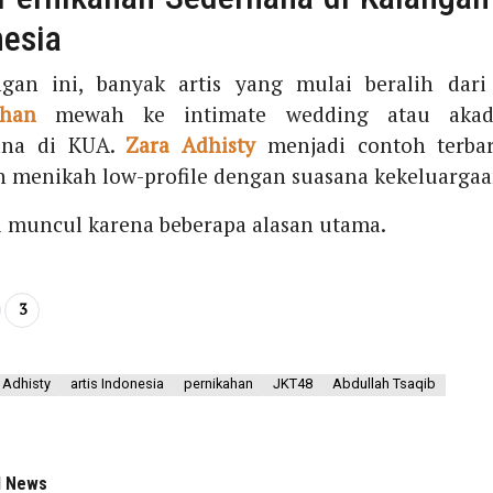
nesia
ngan ini, banyak artis yang mulai beralih dari
ahan
mewah ke intimate wedding atau akad
ana di KUA.
Zara Adhisty
menjadi contoh terba
 menikah low-profile dengan suasana kekeluargaa
i muncul karena beberapa alasan utama.
3
 Adhisty
artis Indonesia
pernikahan
JKT48
Abdullah Tsaqib
d News