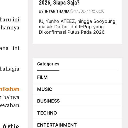
2026, Siapa Saja?
BY
INTAN THANIA
17 JUL - 11:42 -00:00
-baru ini
IU, Yunho ATEEZ, hingga Sooyoung
masuk Daftar Idol K-Pop yang
ahannya
Dikonfirmasi Putus Pada 2026.
ana ini
Categories
bahagia
FILM
nikahan
MUSIC
n bahwa
BUSINESS
mewahan
TECHNO
 Artis
ENTERTAINMENT