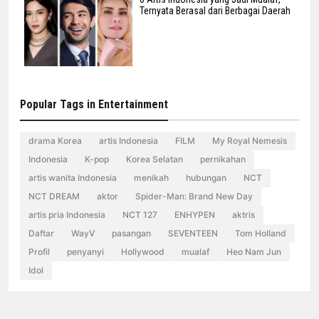
Ternyata Berasal dari Berbagai Daerah
Popular Tags in Entertainment
drama Korea
artis Indonesia
FILM
My Royal Nemesis
Indonesia
K-pop
Korea Selatan
pernikahan
artis wanita Indonesia
menikah
hubungan
NCT
NCT DREAM
aktor
Spider-Man: Brand New Day
artis pria Indonesia
NCT 127
ENHYPEN
aktris
Daftar
WayV
pasangan
SEVENTEEN
Tom Holland
Profil
penyanyi
Hollywood
mualaf
Heo Nam Jun
Idol