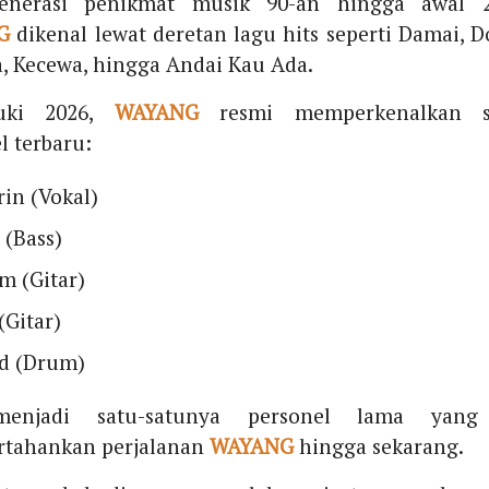
enerasi penikmat musik 90-an hingga awal 2
G
dikenal lewat deretan lagu hits seperti Damai, 
, Kecewa, hingga Andai Kau Ada.
uki 2026,
WAYANG
resmi memperkenalkan s
l terbaru:
in (Vokal)
 (Bass)
m (Gitar)
(Gitar)
id (Drum)
menjadi satu-satunya personel lama yang
tahankan perjalanan
WAYANG
hingga sekarang.