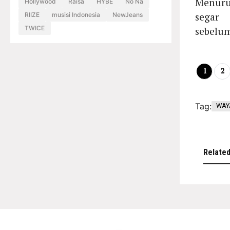
Menuru
Hollywood
Raisa
HYBE
No Na
segar
RIIZE
musisi Indonesia
NewJeans
TWICE
sebelu
1
2
Tag:
WAY
Relate