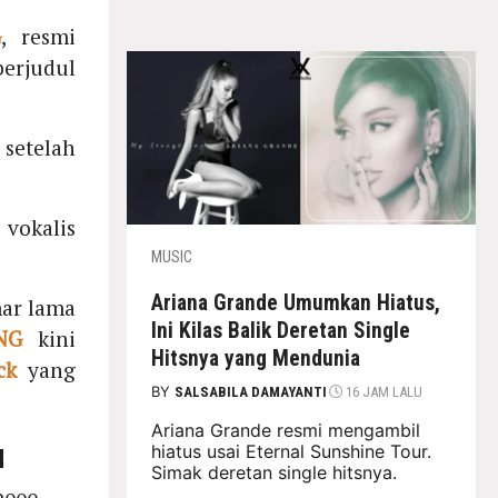
G
, resmi
berjudul
setelah
vokalis
MUSIC
Ariana Grande Umumkan Hiatus,
ar lama
Ini Kilas Balik Deretan Single
NG
kini
Hitsnya yang Mendunia
ck
yang
BY
SALSABILA DAMAYANTI
16 JAM LALU
Ariana Grande resmi mengambil
u
hiatus usai Eternal Sunshine Tour.
Simak deretan single hitsnya.