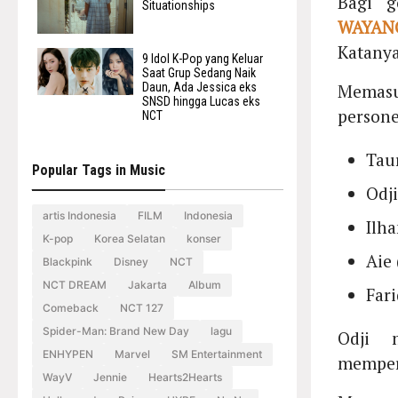
Bagi g
Situationships
WAYAN
Katanya
9 Idol K-Pop yang Keluar
Saat Grup Sedang Naik
Memas
Daun, Ada Jessica eks
SNSD hingga Lucas eks
persone
NCT
Taur
Popular Tags in Music
Odji
artis Indonesia
FILM
Indonesia
Ilha
K-pop
Korea Selatan
konser
Aie 
Blackpink
Disney
NCT
NCT DREAM
Jakarta
Album
Far
Comeback
NCT 127
Spider-Man: Brand New Day
lagu
Odji 
ENHYPEN
Marvel
SM Entertainment
memper
WayV
Jennie
Hearts2Hearts