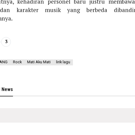
tnya, kehadiran personel baru justru membawa
 dan karakter musik yang berbeda dibandi
mnya.
3
ANG
Rock
Mati Aku Mati
lirik lagu
d News