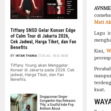
AVNMED
comebac
Mati Ak
Tiffany SNSD Gelar Konser Edge
Lagu i
of Calm Tour di Jakarta 2026,
menghad
Cek Jadwal, Harga Tiket, dan Fan
Benefits
Kini,
W
BY
INTAN THANIA
20 JUL - 03:32 -00:00
peremp
Tiffany Young akan Menggelar
Peruba
Konser di Jakarta pada 2026. Cek
jadwal, Harga Tiket, dan Fan
maupu
Benefits.
terden
kuat.
Singaporean Singer-
WAYA
Songwriter rhyu Releases
‘Pity,’ a Soulful Indie Pop
Anthem About