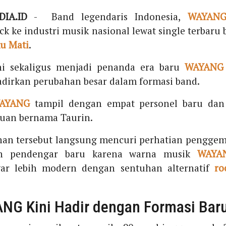
IA.ID
- Band legendaris Indonesia,
WAYAN
k ke industri musik nasional lewat single terbaru 
u Mati
.
ni sekaligus menjadi penanda era baru
WAYANG
irkan perubahan besar dalam formasi band.
AYANG
tampil dengan empat personel baru dan 
uan bernama Taurin.
han tersebut langsung mencuri perhatian penggem
n pendengar baru karena warna musik
WAYA
gar lebih modern dengan sentuhan alternatif
ro
NG Kini Hadir dengan Formasi Bar