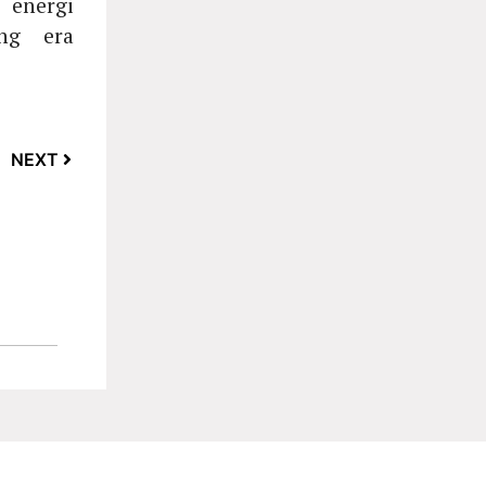
 energi
ng era
NEXT