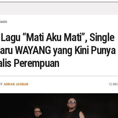
usic
k Lagu “Mati Aku Mati”, Single
aru WAYANG yang Kini Punya
alis Perempuan
BY
ADRIAN JASMAN
12 MEI 