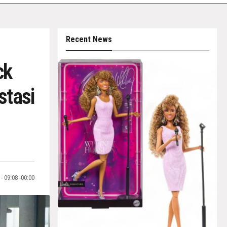
Recent News
ck
stasi
- 09:08 -00:00