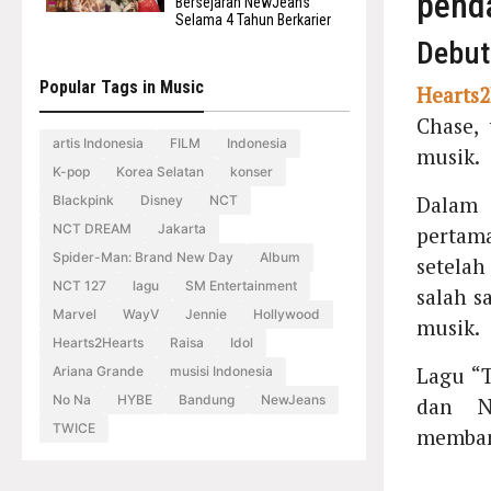
penda
Bersejarah NewJeans
Selama 4 Tahun Berkarier
Debut
Popular Tags in Music
Hearts2
Chase,
artis Indonesia
FILM
Indonesia
musik.
K-pop
Korea Selatan
konser
Dalam
Blackpink
Disney
NCT
NCT DREAM
Jakarta
pertam
Spider-Man: Brand New Day
Album
setelah
NCT 127
lagu
SM Entertainment
salah s
Marvel
WayV
Jennie
Hollywood
musik.
Hearts2Hearts
Raisa
Idol
Lagu “T
Ariana Grande
musisi Indonesia
No Na
HYBE
Bandung
NewJeans
dan No
TWICE
memban