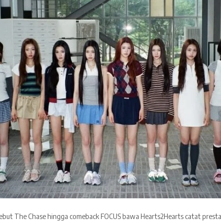
ebut The Chase hingga comeback FOCUS bawa Hearts2Hearts catat presta