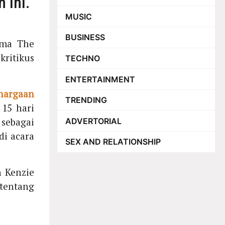
 ini.
MUSIC
BUSINESS
ama The
ritikus
TECHNO
ENTERTAINMENT
hargaan
TRENDING
15 hari
 sebagai
ADVERTORIAL
di acara
SEX AND RELATIONSHIP
h Kenzie
tentang