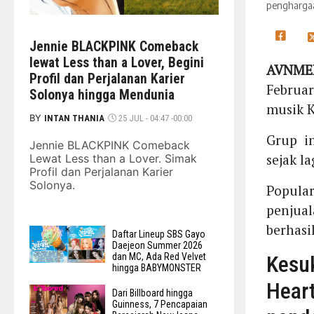
penghargaa
Jennie BLACKPINK Comeback
lewat Less than a Lover, Begini
AVNMED
Profil dan Perjalanan Karier
Februa
Solonya hingga Mendunia
musik K
BY
INTAN THANIA
25 JUL - 04:47 -00:00
Grup i
Jennie BLACKPINK Comeback
sejak l
Lewat Less than a Lover. Simak
Profil dan Perjalanan Karier
Solonya.
Popula
penjual
berhasi
Daftar Lineup SBS Gayo
Daejeon Summer 2026
dan MC, Ada Red Velvet
Kes
hingga BABYMONSTER
Hear
Dari Billboard hingga
Guinness, 7 Pencapaian