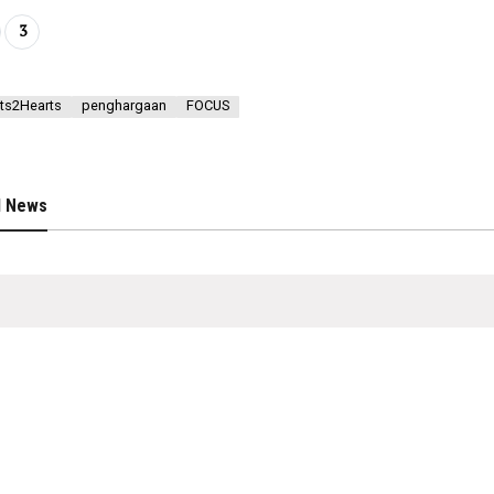
3
ts2Hearts
penghargaan
FOCUS
d News