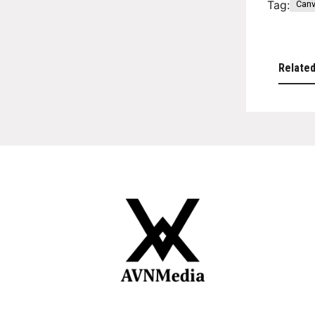
Tag:
Can
Relate