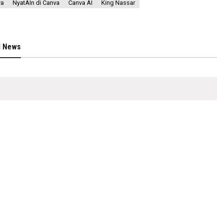
va
NyatAIn di Canva
Canva AI
King Nassar
d News