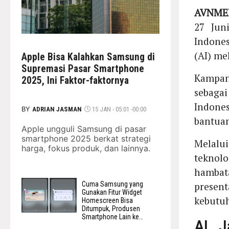
AVNMED
27 Jun
Indone
(AI) mel
Apple Bisa Kalahkan Samsung di
Supremasi Pasar Smartphone
Kampa
2025, Ini Faktor-faktornya
sebaga
Indones
BY
ADRIAN JASMAN
15 JAN - 05:01 -00:00
bantuan
Apple ungguli Samsung di pasar
smartphone 2025 berkat strategi
Melalui
harga, fokus produk, dan lainnya.
teknol
hambat
Cuma Samsung yang
presen
Gunakan Fitur Widget
kebutuh
Homescreen Bisa
Ditumpuk, Produsen
Smartphone Lain ke
AI J
Mana?