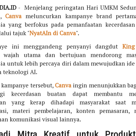
IA.ID
- Menjelang peringatan Hari UMKM Sedun
i,
Canva
meluncurkan kampanye brand pertam
sia yang berfokus pada pemanfaatan kecerdasan
alui tajuk "
NyatAIn di Canva
".
nye ini menggandeng penyanyi dangdut
King
i wajah utama dan bertujuan mendorong mas
ia untuk lebih percaya diri dalam mewujudkan ide
 teknologi AI.
 kampanye tersebut,
Canva
ingin menunjukkan ba
ogi kecerdasan buatan dapat membantu me
an yang kerap dihadapi masyarakat saat 
tasi, materi pembelajaran, konten pemasaran,
an komunikasi visual lainnya.
adi Mitra Kreatif untuk Produkti