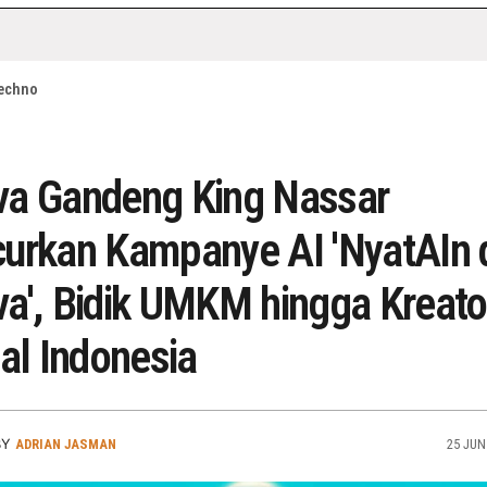
echno
va Gandeng King Nassar
urkan Kampanye AI 'NyatAIn 
a', Bidik UMKM hingga Kreato
tal Indonesia
BY
ADRIAN JASMAN
25 JUN 