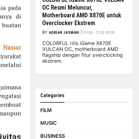
ia pada
OC Resmi Meluncur,
Motherboard AMD X870E untuk
anya di
Overclocker Ekstrem
 buatan
BY
ADRIAN JASMAN
3 FEB - 12:00 -00:00
COLORFUL rilis iGame X870E
 Nassar
VULCAN OC, motherboard AMD
flagship dengan fitur overclocking
yarakat
ekstrem.
 melalui
gaimana
ngatasi
Categories
membuat
FILM
 maupun
MUSIC
vitas
BUSINESS