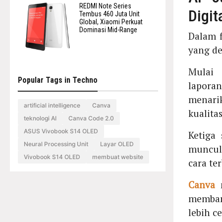
REDMI Note Series
Digit
Tembus 460 Juta Unit
Global, Xiaomi Perkuat
Dominasi Mid-Range
Dalam f
yang de
Mulai 
Popular Tags in Techno
lapora
menari
artificial intelligence
Canva
kualita
teknologi AI
Canva Code 2.0
ASUS Vivobook S14 OLED
Ketiga
Neural Processing Unit
Layar OLED
muncul
Vivobook S14 OLED
membuat website
cara te
Canva
m
memban
lebih ce