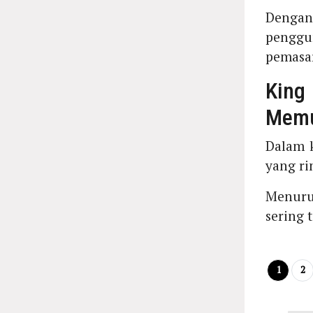
Dengan
penggun
pemasar
King
Memu
Dalam 
yang ri
Menurut
sering 
1
2