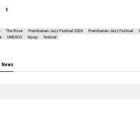
3
6
The Rose
Prambanan Jazz Festival 2026
Prambanan Jazz Festival
a
UNESCO
Kpop
festival
d News