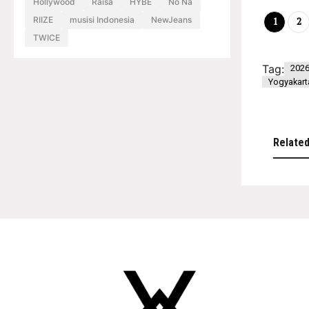
Hollywood
Raisa
HYBE
No Na
RIIZE
musisi Indonesia
NewJeans
1
2
TWICE
Tag:
202
Yogyakart
Relate