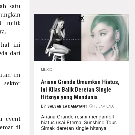
ah satu
bungkan
t milik
ra.
hal ini
da dari
MUSIC
tan ini
Ariana Grande Umumkan Hiatus,
 sektor
Ini Kilas Balik Deretan Single
Hitsnya yang Mendunia
BY
SALSABILA DAMAYANTI
18 JAM LALU
Ariana Grande resmi mengambil
u event
hiatus usai Eternal Sunshine Tour.
gemar di
Simak deretan single hitsnya.