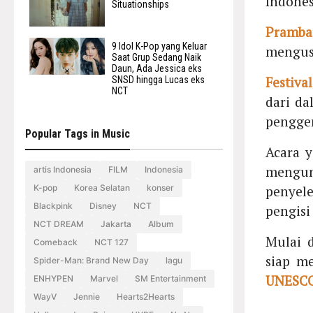
Indones
Situationships
Pramba
9 Idol K-Pop yang Keluar
mengusu
Saat Grup Sedang Naik
Daun, Ada Jessica eks
Festival
SNSD hingga Lucas eks
NCT
dari d
penggem
Popular Tags in Music
Acara 
mengu
artis Indonesia
FILM
Indonesia
K-pop
Korea Selatan
konser
penyel
Blackpink
Disney
NCT
pengisi
NCT DREAM
Jakarta
Album
Mulai d
Comeback
NCT 127
siap m
Spider-Man: Brand New Day
lagu
UNESC
ENHYPEN
Marvel
SM Entertainment
WayV
Jennie
Hearts2Hearts