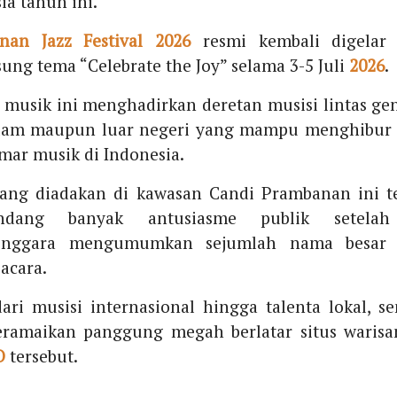
ia tahun ini.
nan Jazz Festival 2026
resmi kembali digelar
ng tema “Celebrate the Joy” selama 3-5 Juli
2026
.
musik ini menghadirkan deretan musisi lintas gen
alam maupun luar negeri yang mampu menghibur 
ar musik di Indonesia.
yang diadakan di kawasan Candi Prambanan ini t
ndang banyak antusiasme publik setelah
enggara mengumumkan sejumlah nama besar 
 acara.
ari musisi internasional hingga talenta lokal, 
eramaikan panggung megah berlatar situs warisa
O
tersebut.