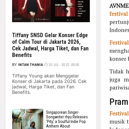
AVNMED
festival
pertun
Indone
Tiffany SNSD Gelar Konser Edge
of Calm Tour di Jakarta 2026,
Festival
Cek Jadwal, Harga Tiket, dan Fan
mengha
Benefits
konser 
BY
INTAN THANIA
20 JUL - 03:32 -00:00
Tidak 
Tiffany Young akan Menggelar
juga m
Konser di Jakarta pada 2026. Cek
pariwis
jadwal, Harga Tiket, dan Fan
Benefits.
Pram
Festival
Singaporean Singer-
Songwriter rhyu Releases
musik t
‘Pity,’ a Soulful Indie Pop
Anthem About