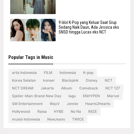
9 Idol K-Pop yang Keluar Saat Grup
Sedang Naik Daun, Ada Jessica eks
SNSD hingga Lucas eks NCT
Popular Tags in Music
artis Indonesia
FILM
Indonesia
K-pop
Korea Selatan
konser
Blackpink
Disney
NCT
NCT DREAM
Jakarta
Album
Comeback
NCT 127
Spider-Man: Brand New Day
lagu
ENHYPEN
Marvel
SM Entertainment
WayV
Jennie
Hearts2Hearts
Hollywood
Raisa
HYBE
No Na
RIIZE
musisi Indonesia
NewJeans
TWICE