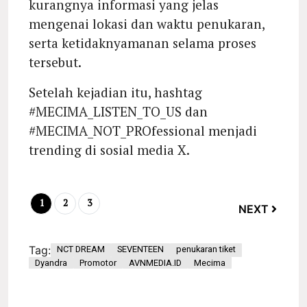
kurangnya informasi yang jelas
mengenai lokasi dan waktu penukaran,
serta ketidaknyamanan selama proses
tersebut.
Setelah kejadian itu, hashtag
#MECIMA_LISTEN_TO_US dan
#MECIMA_NOT_PROfessional menjadi
trending di sosial media X.
1
2
3
NEXT
Tag:
NCT DREAM
SEVENTEEN
penukaran tiket
Dyandra
Promotor
AVNMEDIA.ID
Mecima