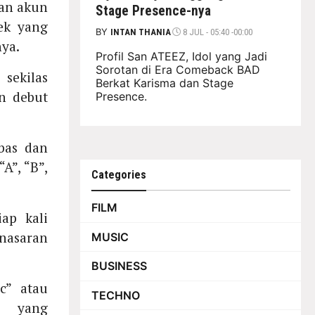
dan akun
Stage Presence-nya
ek yang
BY
INTAN THANIA
8 JUL - 05:40 -00:00
ya.
Profil San ATEEZ, Idol yang Jadi
Sorotan di Era Comeback BAD
sekilas
Berkat Karisma dan Stage
n debut
Presence.
ebas dan
A”, “B”,
Categories
FILM
iap kali
nasaran
MUSIC
BUSINESS
c” atau
TECHNO
l yang