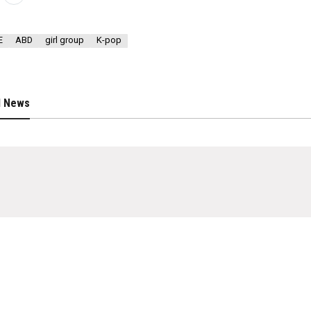
E
ABD
girl group
K-pop
d News