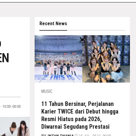
Recent News
p
EN
MUSIC
11 Tahun Bersinar, Perjalanan
- 10:00 -00:00
Karier TWICE dari Debut hingga
Resmi Hiatus pada 2026,
Diwarnai Segudang Prestasi
BY
INTAN THANIA
15 JUL - 05:11 -00:00