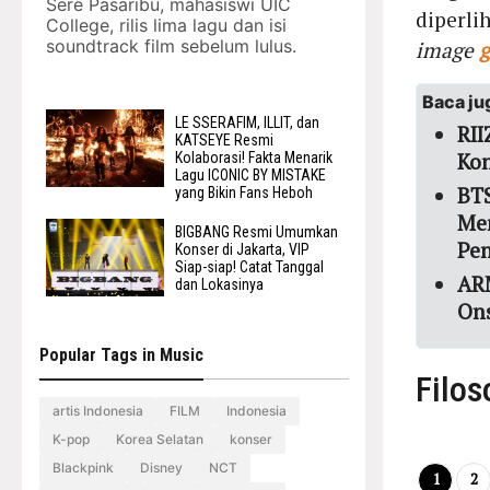
Sere Pasaribu, mahasiswi UIC
diperli
College, rilis lima lagu dan isi
soundtrack film sebelum lulus.
image
g
Baca ju
LE SSERAFIM, ILLIT, dan
RI
KATSEYE Resmi
Ko
Kolaborasi! Fakta Menarik
Lagu ICONIC BY MISTAKE
BTS
yang Bikin Fans Heboh
Me
BIGBANG Resmi Umumkan
Pe
Konser di Jakarta, VIP
Siap-siap! Catat Tanggal
ARM
dan Lokasinya
Ons
Popular Tags in Music
Filos
artis Indonesia
FILM
Indonesia
K-pop
Korea Selatan
konser
Blackpink
Disney
NCT
1
2