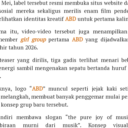
 Mei, label tersebut resmi membuka situs website 
sosial mereka sekaligus merilis enam film pend
ihatkan identitas kreatif
ABD
untuk pertama kalin
ma itu, video-video tersebut juga menampilkan 
 member
girl group
pertama
ABD
yang dijadwalka
hir tahun 2026.
easer yang dirilis, tiga gadis terlihat menari b
nergi sambil mengenakan sepatu bertanda huruf “
.
knya, logo “
ABD
” muncul seperti jejak kaki set
 melangkah, membuat banyak penggemar mulai pe
konsep grup baru tersebut.
ndiri membawa slogan “the pure joy of musi
mbiraan murni dari musik”. Konsep visua