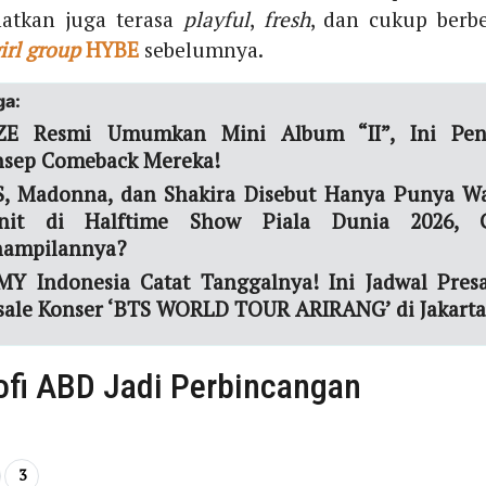
hatkan juga terasa
playful
,
fresh
, dan cukup berb
irl group
HYBE
sebelumnya.
ga:
IZE Resmi Umumkan Mini Album “II”, Ini Penj
nsep Comeback Mereka!
, Madonna, dan Shakira Disebut Hanya Punya W
nit di Halftime Show Piala Dunia 2026, 
nampilannya?
Y Indonesia Catat Tanggalnya! Ini Jadwal Pres
ale Konser ‘BTS WORLD TOUR ARIRANG’ di Jakarta
ofi ABD Jadi Perbincangan
3