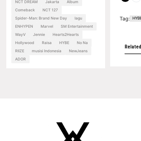
NCT DREAM
Jakarta
Album
Comeback
NCT 127
Tag:
HYB
Spider-Man: Brand New Day
lagu
ENHYPEN
Marvel
SM Entertainment
WayV
Jennie
Hearts2Hearts
Hollywood
Raisa
HYBE
No Na
Relate
RIIZE
musisi Indonesia
NewJeans
ADOR