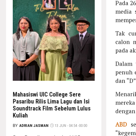
Pada 26
media 
memperl
Tak cu
calon
pada ak
Dalam t
penuh e
dan “D”
Menari
Mahasiswi UIC College Sere
Pasaribu Rilis Lima Lagu dan Isi
mereka
Soundtrack Film Sebelum Lulus
dengan 
Kuliah
ABD
se
BY
ADRIAN JASMAN
13 JUN - 04:54 -00:00
“kege