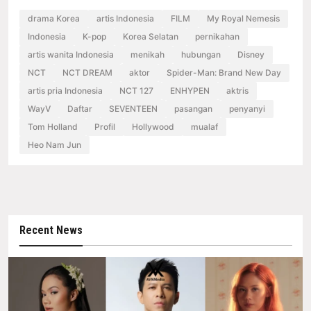
drama Korea
artis Indonesia
FILM
My Royal Nemesis
Indonesia
K-pop
Korea Selatan
pernikahan
artis wanita Indonesia
menikah
hubungan
Disney
NCT
NCT DREAM
aktor
Spider-Man: Brand New Day
artis pria Indonesia
NCT 127
ENHYPEN
aktris
WayV
Daftar
SEVENTEEN
pasangan
penyanyi
Tom Holland
Profil
Hollywood
mualaf
Heo Nam Jun
Recent News