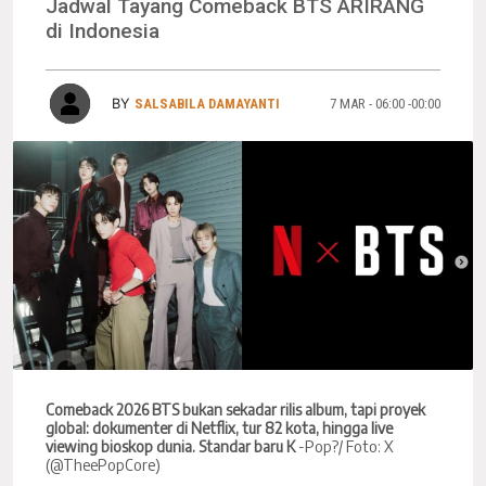
Jadwal Tayang Comeback BTS ARIRANG
di Indonesia
BY
SALSABILA DAMAYANTI
7 MAR - 06:00 -00:00
Comeback 2026 BTS bukan sekadar rilis album, tapi proyek
global: dokumenter di Netflix, tur 82 kota, hingga live
viewing bioskop dunia. Standar baru K
-Pop?/ Foto: X
(@TheePopCore)