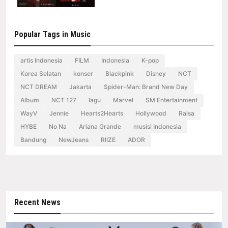
Popular Tags in Music
artis Indonesia
FILM
Indonesia
K-pop
Korea Selatan
konser
Blackpink
Disney
NCT
NCT DREAM
Jakarta
Spider-Man: Brand New Day
Album
NCT 127
lagu
Marvel
SM Entertainment
WayV
Jennie
Hearts2Hearts
Hollywood
Raisa
HYBE
No Na
Ariana Grande
musisi Indonesia
Bandung
NewJeans
RIIZE
ADOR
Recent News