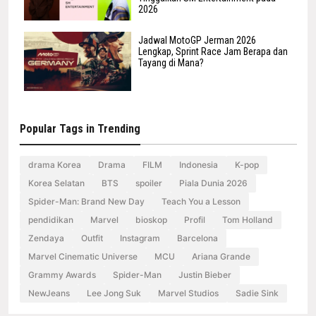
2026
Jadwal MotoGP Jerman 2026
Lengkap, Sprint Race Jam Berapa dan
Tayang di Mana?
Popular Tags in Trending
drama Korea
Drama
FILM
Indonesia
K-pop
Korea Selatan
BTS
spoiler
Piala Dunia 2026
Spider-Man: Brand New Day
Teach You a Lesson
pendidikan
Marvel
bioskop
Profil
Tom Holland
Zendaya
Outfit
Instagram
Barcelona
Marvel Cinematic Universe
MCU
Ariana Grande
Grammy Awards
Spider-Man
Justin Bieber
NewJeans
Lee Jong Suk
Marvel Studios
Sadie Sink