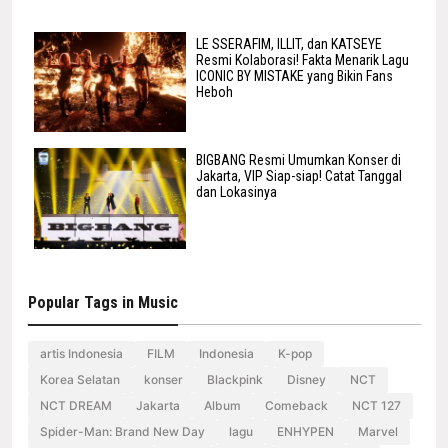
LE SSERAFIM, ILLIT, dan KATSEYE
Resmi Kolaborasi! Fakta Menarik Lagu
ICONIC BY MISTAKE yang Bikin Fans
Heboh
BIGBANG Resmi Umumkan Konser di
Jakarta, VIP Siap-siap! Catat Tanggal
dan Lokasinya
Popular Tags in Music
artis Indonesia
FILM
Indonesia
K-pop
Korea Selatan
konser
Blackpink
Disney
NCT
NCT DREAM
Jakarta
Album
Comeback
NCT 127
Spider-Man: Brand New Day
lagu
ENHYPEN
Marvel