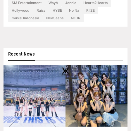
SM Entertainment
WayV
Jennie
Hearts2Hearts
Hollywood
Raisa
HYBE
No Na
RIIZE
musisi Indonesia
NewJeans
ADOR
Recent News